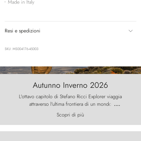
Made in Italy
Resi e spedizioni
SKU: MS004176-45003
Autunno Inverno 2026
L'ottavo capitolo di Stefano Ricci Explorer viaggia
attraverso l'ultima frontiera di un mondo
....
primordiale, dove il vento scolpisce la natura con
Scopri di più
furia ancestrale e le Torres del Paine sfidano il
cielo come sentinelle di pietra.