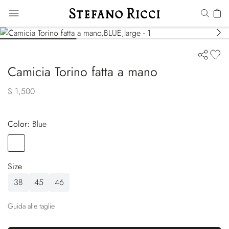
Camicia Torino fatta a mano
$ 1,500
Color:
blue
Color
BLUE
Size
38
45
46
Guida alle taglie