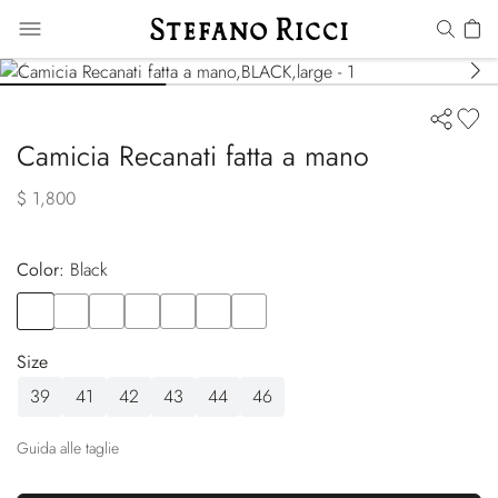
Camicia Recanati fatta a mano
$ 1,800
Color:
black
Color
BLACK
Color
BLACK
Color
BLUE
Color
BLACK
Color
BLUE
Color
BLUE
Color
WHITE
Size
39
41
42
43
44
46
Guida alle taglie