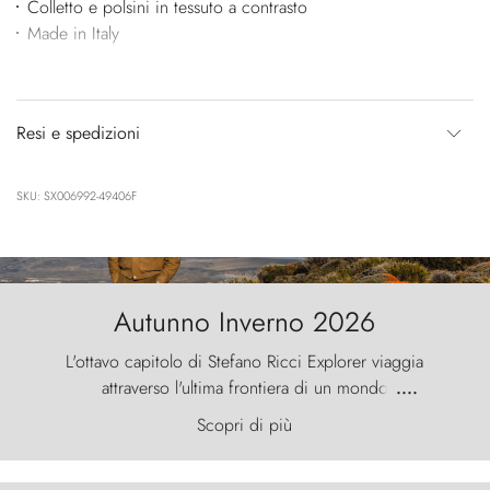
Colletto e polsini in tessuto a contrasto
Made in Italy
Resi e spedizioni
SKU: SX006992-49406F
Autunno Inverno 2026
L'ottavo capitolo di Stefano Ricci Explorer viaggia
attraverso l'ultima frontiera di un mondo
....
primordiale, dove il vento scolpisce la natura con
Scopri di più
furia ancestrale e le Torres del Paine sfidano il
cielo come sentinelle di pietra.