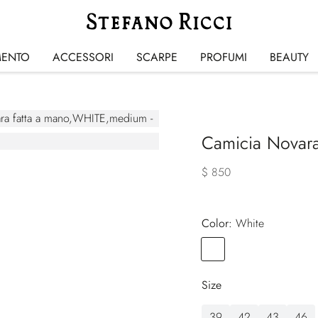
MENTO
ACCESSORI
SCARPE
PROFUMI
BEAUTY
Camicia Novara
$ 850
Color:
white
Color
WHITE
Size
39
42
43
46