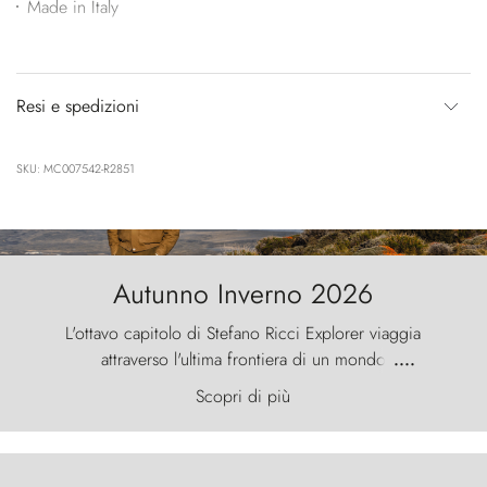
Made in Italy
Resi e spedizioni
SKU: MC007542-R2851
Autunno Inverno 2026
L'ottavo capitolo di Stefano Ricci Explorer viaggia
attraverso l'ultima frontiera di un mondo
....
primordiale, dove il vento scolpisce la natura con
Scopri di più
furia ancestrale e le Torres del Paine sfidano il
cielo come sentinelle di pietra.