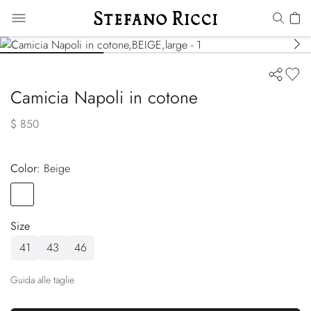
Camicia Napoli in cotone
$ 850
Color:
beige
Color
BEIGE
Size
41
43
46
Guida alle taglie