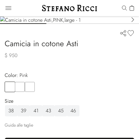
Camicia in cotone Asti
$ 950
Color:
pink
Color
PINK
Color
GREY
Color
ORANGE
Size
38
39
41
43
45
46
Guida alle taglie