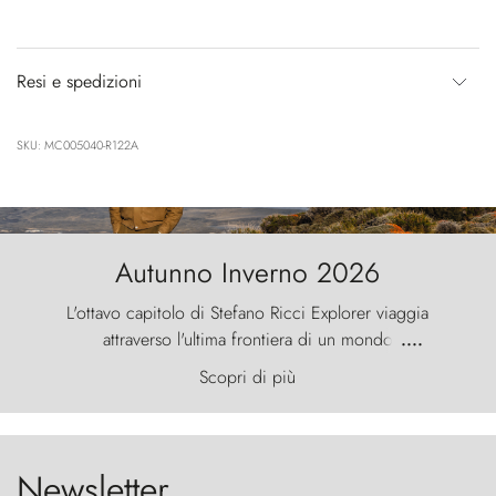
Resi e spedizioni
SKU: MC005040-R122A
Autunno Inverno 2026
L'ottavo capitolo di Stefano Ricci Explorer viaggia
attraverso l'ultima frontiera di un mondo
....
primordiale, dove il vento scolpisce la natura con
Scopri di più
furia ancestrale e le Torres del Paine sfidano il
cielo come sentinelle di pietra.
Newsletter