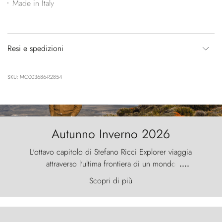
Made in Italy
Resi e spedizioni
SKU: MC003686-R2854
Autunno Inverno 2026
L'ottavo capitolo di Stefano Ricci Explorer viaggia
attraverso l'ultima frontiera di un mondo
....
primordiale, dove il vento scolpisce la natura con
Scopri di più
furia ancestrale e le Torres del Paine sfidano il
cielo come sentinelle di pietra.