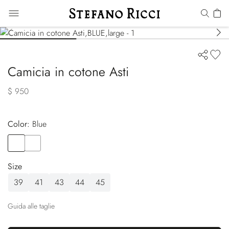
Camicia in cotone Asti
$ 950
Color:
blue
Color
BLUE
Color
PINK
Size
39
41
43
44
45
Guida alle taglie