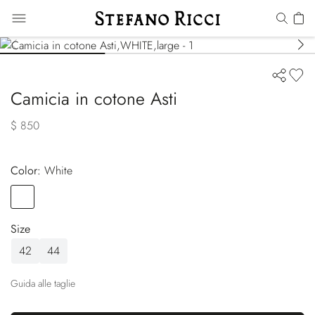
Camicia in cotone Asti
$ 850
Color:
white
Color
WHITE
Size
42
44
Guida alle taglie