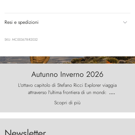
Resi e spedizioni
SKU: MC003678-R2032
Autunno Inverno 2026
L'ottavo capitolo di Stefano Ricci Explorer viaggia
attraverso l'ultima frontiera di un mondo
....
primordiale, dove il vento scolpisce la natura con
Scopri di più
furia ancestrale e le Torres del Paine sfidano il
cielo come sentinelle di pietra.
Newsletter