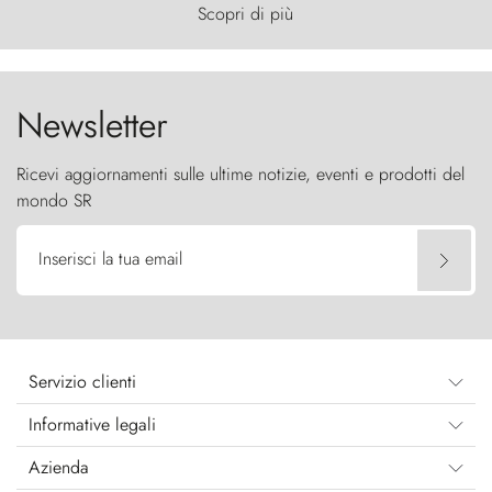
primordiale, dove il vento scolpisce la natura con
Scopri di più
furia ancestrale e le Torres del Paine sfidano il
cielo come sentinelle di pietra.
Newsletter
Ricevi aggiornamenti sulle ultime notizie, eventi e prodotti del
mondo SR
Inserisci la tua email
Servizio clienti
Informative legali
Azienda