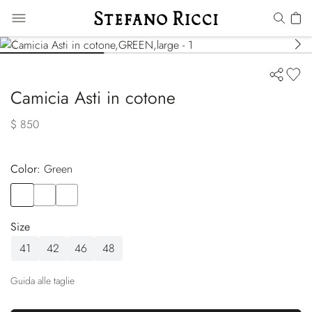
Camicia Asti in cotone
$ 850
Color:
green
Color
GREEN
Color
ORANGE
Color
BLUE
Size
41
42
46
48
Guida alle taglie