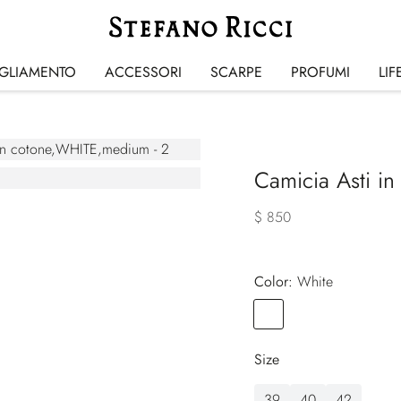
IGLIAMENTO
ACCESSORI
SCARPE
PROFUMI
LIF
Camicia Asti in
$ 850
Color:
white
Color
WHITE
Size
39
40
42