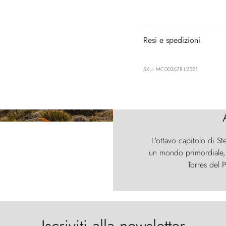
Resi e spedizioni
SKU: MC003678-L2521
L'ottavo capitolo di St
un mondo primordiale, d
Torres del P