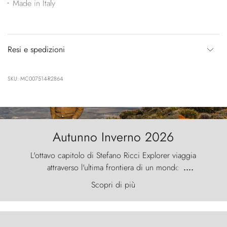
Made in Italy
Resi e spedizioni
SKU: MC007514-R2864
Autunno Inverno 2026
L'ottavo capitolo di Stefano Ricci Explorer viaggia
attraverso l'ultima frontiera di un mondo
....
primordiale, dove il vento scolpisce la natura con
Scopri di più
furia ancestrale e le Torres del Paine sfidano il
cielo come sentinelle di pietra.