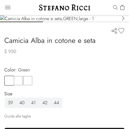
Camicia Alba in cotone e seta
$ 950
Color:
green
Color
GREEN
Color
BROWN
Color
GREY
Size
39
40
41
42
44
Guida alle taglie