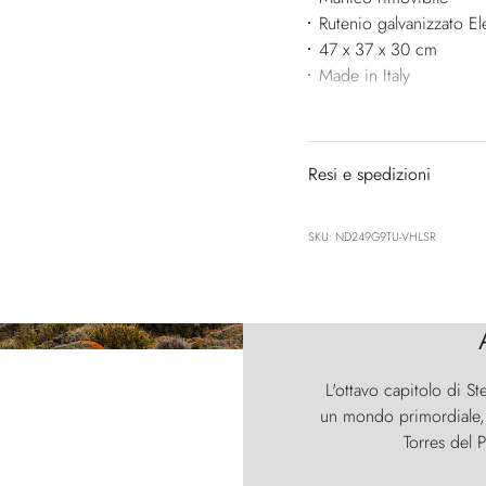
Rutenio galvanizzato El
47 x 37 x 30 cm
Made in Italy
Resi e spedizioni
SKU: ND249G9TU-VHLSR
L'ottavo capitolo di St
un mondo primordiale, d
Torres del P