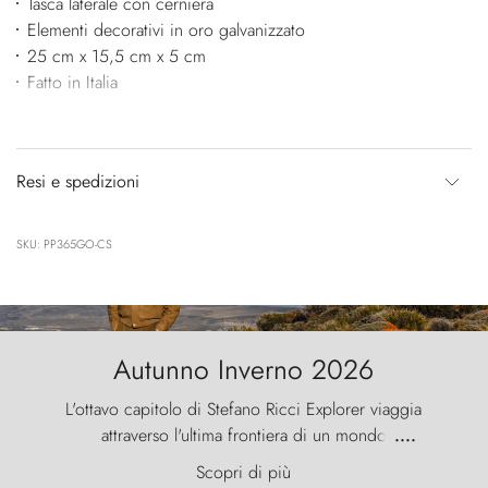
Tasca laterale con cerniera
Elementi decorativi in oro galvanizzato
25 cm x 15,5 cm x 5 cm
Fatto in Italia
Resi e spedizioni
SKU: PP365GO-CS
Autunno Inverno 2026
L'ottavo capitolo di Stefano Ricci Explorer viaggia
attraverso l'ultima frontiera di un mondo
....
primordiale, dove il vento scolpisce la natura con
Scopri di più
furia ancestrale e le Torres del Paine sfidano il