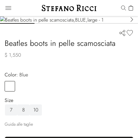
Beatles boots in pelle scamosciata
$ 1,550
Color:
blue
Color
BLUE
Size
7
8
10
Guida alle taglie