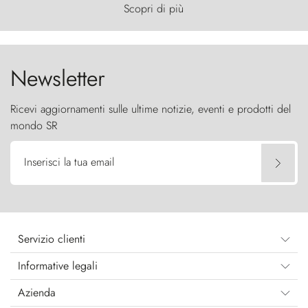
primordiale, dove il vento scolpisce la natura con
Scopri di più
furia ancestrale e le Torres del Paine sfidano il
cielo come sentinelle di pietra.
Newsletter
Ricevi aggiornamenti sulle ultime notizie, eventi e prodotti del
mondo SR
Inserisci la tua email
Servizio clienti
Informative legali
Azienda