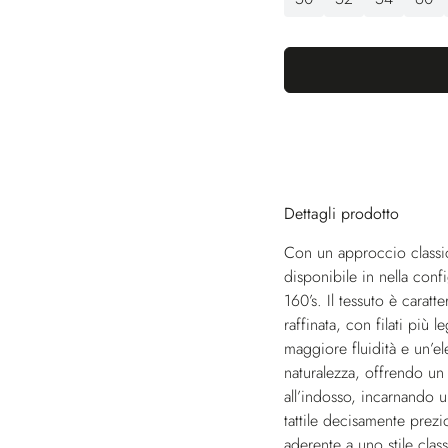
Dettagli prodotto
Con un approccio classic
disponibile in nella conf
160’s. Il tessuto è cara
raffinata, con filati più
maggiore fluidità e un’el
naturalezza, offrendo u
all’indosso, incarnando u
tattile decisamente prez
aderente a uno stile clas