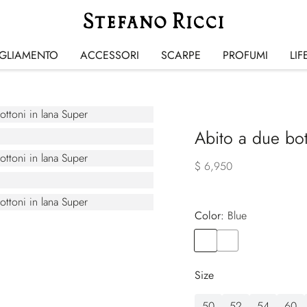
IGLIAMENTO
ACCESSORI
SCARPE
PROFUMI
LIF
Abito a due bot
$ 6,950
Color:
blue
Color
BLUE
Color
BLUE
Size
50
52
54
60