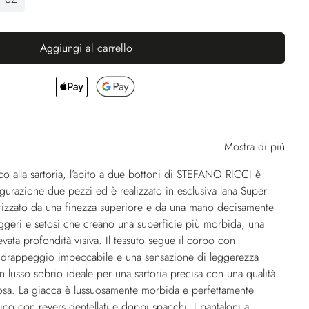
Aggiungi al carrello
Mostra di più
o alla sartoria, l’abito a due bottoni di STEFANO RICCI è
igurazione due pezzi ed è realizzato in esclusiva lana Super
tterizzato da una finezza superiore e da una mano decisamente
 leggeri e setosi che creano una superficie più morbida, una
evata profondità visiva. Il tessuto segue il corpo con
n drappeggio impeccabile e una sensazione di leggerezza
n lusso sobrio ideale per una sartoria precisa con una qualità
iosa. La giacca è lussuosamente morbida e perfettamente
sico con revers dentellati e doppi spacchi. I pantaloni a