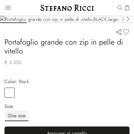
Portafoglio grande con zip in pelle di
vitello
€ 3.350
Color:
black
Color
BLACK
Size
One size
Aggiungi al carrello