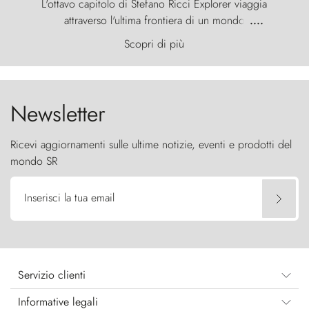
L'ottavo capitolo di Stefano Ricci Explorer viaggia
attraverso l'ultima frontiera di un mondo
....
primordiale, dove il vento scolpisce la natura con
Scopri di più
furia ancestrale e le Torres del Paine sfidano il
cielo come sentinelle di pietra.
Newsletter
Ricevi aggiornamenti sulle ultime notizie, eventi e prodotti del
mondo SR
Inserisci la tua email
Servizio clienti
Informative legali