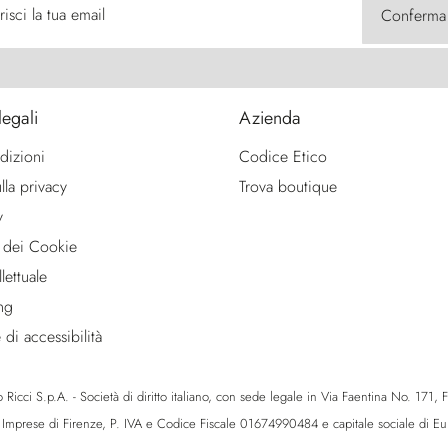
risci la tua email
Conferma
legali
Azienda
dizioni
Codice Etico
lla privacy
Trova boutique
y
 dei Cookie
lettuale
ng
 di accessibilità
icci S.p.A. - Società di diritto italiano, con sede legale in Via Faentina No. 171, Fie
e Imprese di Firenze, P. IVA e Codice Fiscale 01674990484 e capitale sociale di 