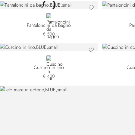
BLUE
Pantaloncini da bagno
Pa
€ 500
BLUE
Cuscino in lino
Cusc
€ 420