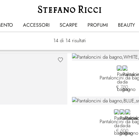
Costumi da Bagno
MENTO
ACCESSORI
SCARPE
PROFUMI
BEAUTY
14
di 14 risultati
WHITE
BLACK
Pantaloncini da ba
€ 750
7
BLUE
RED
ORAN
Pantaloncini da ba
€ 500