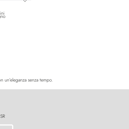
gno
con un’eleganza senza tempo.
 SR