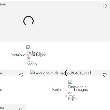
BEIGE
Pantaloncini da bagno
€ 750
BLACK
no
Pantaloncini da bagno
€ 700