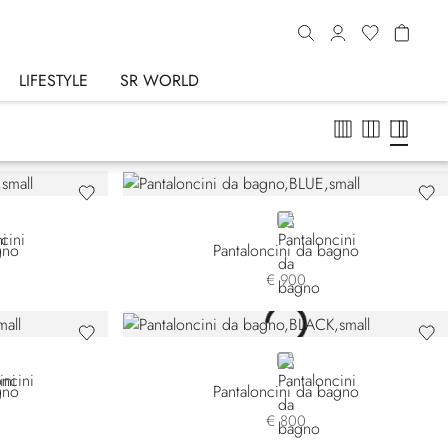
LIFESTYLE
SR WORLD
BLUE
gno
Pantaloncini da bagno
€ 900
GE
BLACK
gno
Pantaloncini da bagno
€ 800