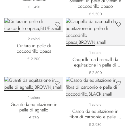
Stivaletti in pelle di vitello e
coccodrillo opaco
€ 1.450
€ 2.500
2 colori
Cintura in pelle di
coccodrillo opaca
1 colore
€ 2.200
Cappello da baseball da
equitazione in pelle di
coccodrillo opaca
€ 2.500
1 colore
Guanti da equitazione in
1 colore
pelle di agnello
Casco da equitazione in
fibra di carbonio e pelle di
€ 780
coccodrillo
€ 2.980