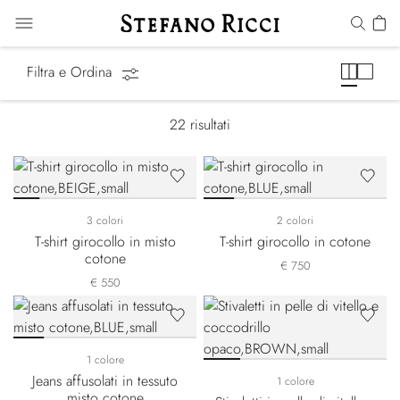
Equestrian Line
Filtra e Ordina
22
risultati
3 colori
2 colori
T-shirt girocollo in misto
T-shirt girocollo in cotone
cotone
€ 750
€ 550
1 colore
Jeans affusolati in tessuto
1 colore
misto cotone