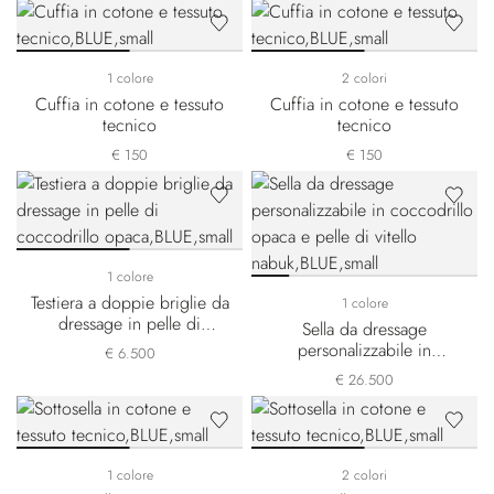
1 colore
2 colori
Cuffia in cotone e tessuto
Cuffia in cotone e tessuto
tecnico
tecnico
€ 150
€ 150
1 colore
Testiera a doppie briglie da
1 colore
dressage in pelle di
Sella da dressage
coccodrillo opaca
personalizzabile in
€ 6.500
coccodrillo opaca e pelle
€ 26.500
di vitello nabuk
1 colore
2 colori