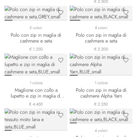
€ 2.500
2 colori
8 colori
Polo con zip in maglia di
Polo con zip in maglia di
cashmere e seta
cashmere e seta
€ 1.250
€ 2.200
1 colore
1 colore
Maglione con collo a
Polo con zip in maglia di
lupetto e zip in maglia di
cashmere Alpha Yarn
cashmere e seta
€ 4.450
€ 2.250
4 colori