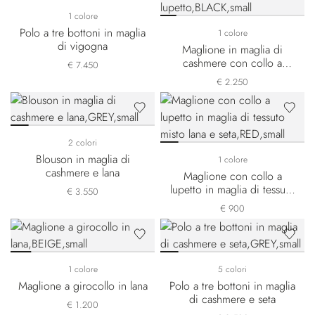
1 colore
Polo a tre bottoni in maglia
1 colore
di vigogna
Maglione in maglia di
cashmere con collo a
€ 7.450
lupetto
€ 2.250
2 colori
Blouson in maglia di
1 colore
cashmere e lana
Maglione con collo a
lupetto in maglia di tessuto
€ 3.550
misto lana e seta
€ 900
1 colore
5 colori
Maglione a girocollo in lana
Polo a tre bottoni in maglia
di cashmere e seta
€ 1.200