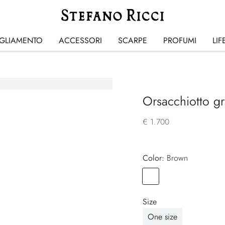
IGLIAMENTO
ACCESSORI
SCARPE
PROFUMI
LIF
Orsacchiotto g
€ 1.700
Color:
brown
Color
BROWN
Size
One size