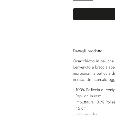
Dettagli prodotto
Orsacchiotto in peluche, 
benvenuto a braccia aper
morbidissima pelliccia d
in raso. Un ricercato og
100% Pelliccia di conig
Papillon in raso
Imbottitura 100% Polies
45 cm
Fatto in Italia