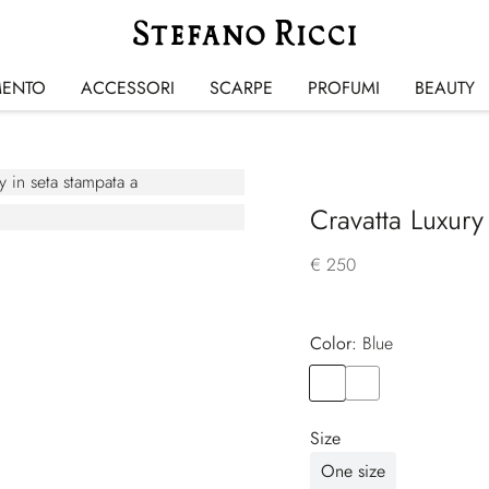
MENTO
ACCESSORI
SCARPE
PROFUMI
BEAUTY
Cravatta Luxury
€ 250
Color:
blue
Color
BLUE
Color
BLUE
Size
One size