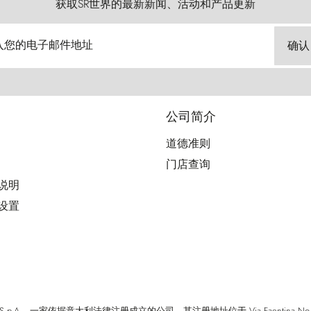
获取SR世界的最新新闻、活动和产品更新
入您的电子邮件地址
确认
公司简介
道德准则
门店查询
用说明
好设置
cci S.p.A. - 一家依据意大利法律注册成立的公司，其注册地址位于 Via Faentina No. 171, Fi