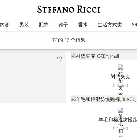
Luxury Tech
内容
男装
配饰
鞋子
香水
生活方式类
S
17
的 17 个结果
GREY
衬垫夹克
€ 2.650
BLACK
羊毛和棉混纺慢
€ 1.450