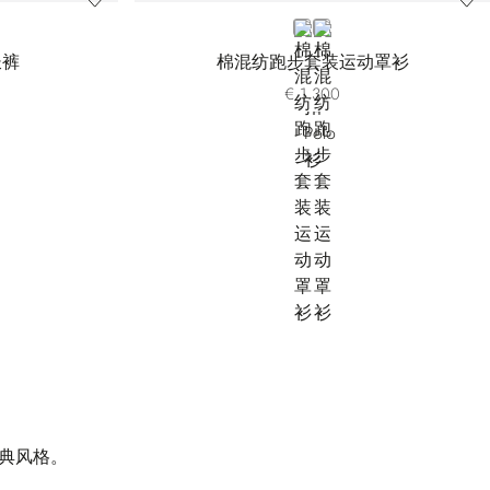
BLUE
WHITE
长裤
棉混纺跑步套装运动罩衫
€ 1.300
经典风格。