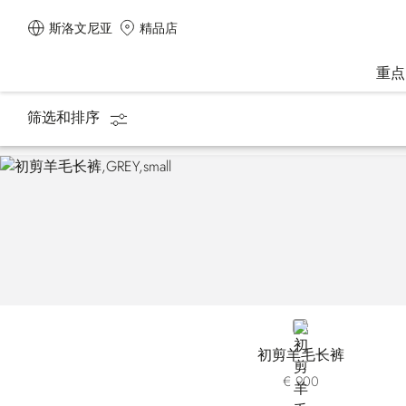
斯洛文尼亚
精品店
重点
筛选和排序
主页
男装
Luxury Tech
GREY
初剪羊毛长裤
€ 900