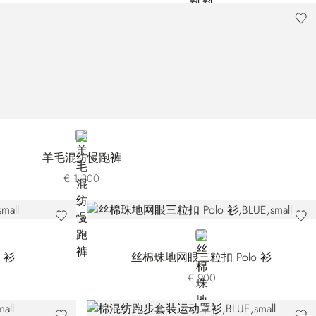
BLUE
羊毛混纺慢跑裤
€ 1.300
BLUE
 衫
丝棉珠地网眼三粒扣 Polo 衫
€ 900