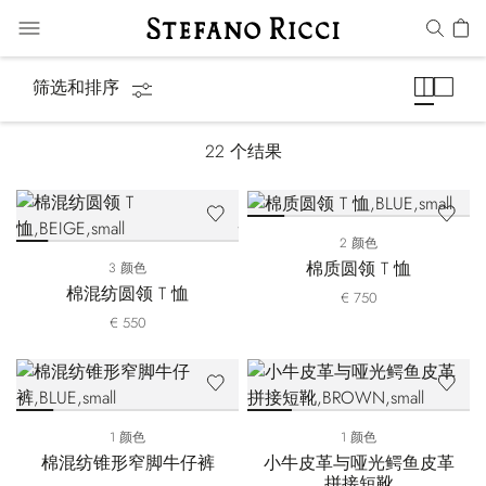
马术系列
筛选和排序
22
个结果
2 颜色
棉质圆领 T 恤
3 颜色
棉混纺圆领 T 恤
€ 750
€ 550
1 颜色
1 颜色
棉混纺锥形窄脚牛仔裤
小牛皮革与哑光鳄鱼皮革
拼接短靴