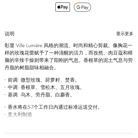
说明
显示更多
彰显 Ville Lumière 风格的潮流、时尚和精心剪裁。像胸花一
样的玫瑰花蕾赋予了一种清醒的活力，而孜然、肉豆蔻和樟
脑的辛辣干燥则带来了阳刚的气息。香根草的泥土气息与劳
丹脂的树脂甜味相融合。
前调: 微型玫瑰、莳萝籽、焚香。
中调: 香根草、雪松木、五月玫瑰。
基调: 乌木、劳丹脂、白麝香。
香水将在5-7个工作日内通过标准运送交付。
意大利制造