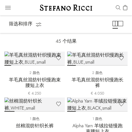
运动套装
筛选和排序
45
个结果
2 颜色
2 颜色
羊毛真丝混纺针织慢跑束
羊毛真丝混纺针织慢跑长
腰短上衣
裤
€ 4.250
€ 4.050
1 颜色
1 颜色
丝棉混纺针织长裤
Alpha Yarn 羊绒拉链慢跑
束腰短上衣