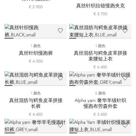
真丝针织拉链慢跑夹克
€ 2.900
€ 3.700
1 颜色
1 颜色
真丝针织慢跑裤
真丝混纺与鳄鱼皮革拼接
束腰短上衣
€ 4.500
€ 6.450
1 颜色
5 颜色
真丝混纺与鳄鱼皮革拼接
Alpha yarn 奢华羊绒针织
长裤
慢跑布劳森外套
€ 4.450
€ 3.450