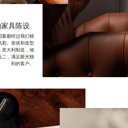
的家具陈设
和图案都经过我们精
色彩、形状和造型
% 意大利制造，倾
无二，满足眼光独
到的客户。