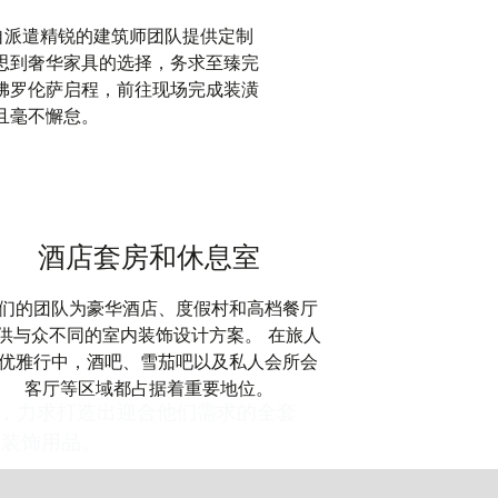
cci 亲自派遣精锐的建筑师团队提供定制
思到奢华家具的选择，务求至臻完
佛罗伦萨启程，前往现场完成装潢
且毫不懈怠。
酒店套房和休息室
们的团队为豪华酒店、度假村和高档餐厅
供与众不同的室内装饰设计方案。 在旅人
优雅行中，酒吧、雪茄吧以及私人会所会
客厅等区域都占据着重要地位。
户联手，力求打造出迎合他们需求的全套
绸装饰用品。