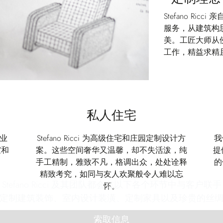
Stefano Ri
服务，从建筑构
美。工匠大师从
工作，精益求精
私人住宅
企业
Stefano Ricci 为高级住宅和庄园定制设计方
我
室和
案。这些空间奢华又温馨，却不失活泼，纯
提
手工精制，雅致不凡，格调出众，处处诠释
的
精致考究，如同与友人欢聚般令人难以忘
efano Ricci 及其团队都会在以下各个环节中与客
怀。
定制建筑装饰、室内设计装潢、定制家具以及珍贵的丝
索取信息