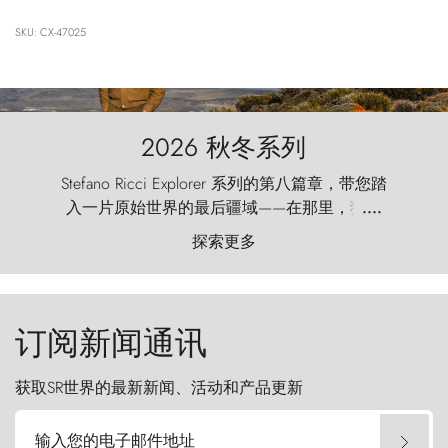
SKU: CX-47025
2026 秋冬系列
Stefano Ricci Explorer 系列的第八篇章，带您踏
入一片原始世界的最后疆域——在那里，狂风
....
以远古的怒号雕琢着自然，而百内塔（Torres
探索更多
del Paine）则宛如石砌的哨兵，傲然向苍穹发
起挑战。
订阅新闻通讯
获取SR世界的最新新闻、活动和产品更新
输入您的电子邮件地址