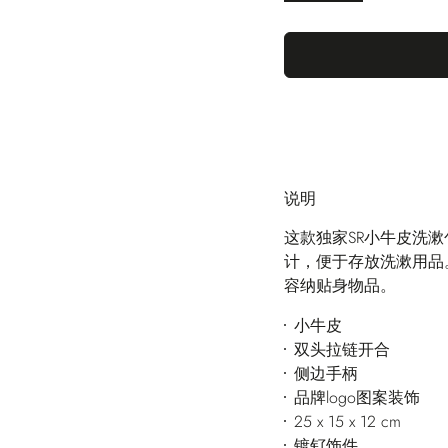
说明
这款独家SR小牛皮洗
计，便于存放洗漱用品
容纳贴身物品。
小牛皮
双头拉链开合
侧边手柄
品牌logo图案装饰
25 x 15 x 12 cm
镀钌饰件