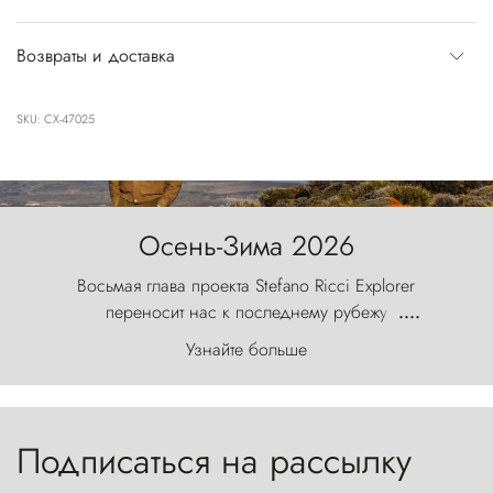
Возвраты и доставка
SKU: CX-47025
Осень-Зима 2026
Восьмая глава проекта Stefano Ricci Explorer
переносит нас к последнему рубежу
....
первозданного мира, где ветер с
Узнайте больше
первобытной яростью ваяет ландшафт, а пики
Торрес-дель-Пайне, словно каменные стражи,
бросают вызов небесам.
Подписаться на рассылку