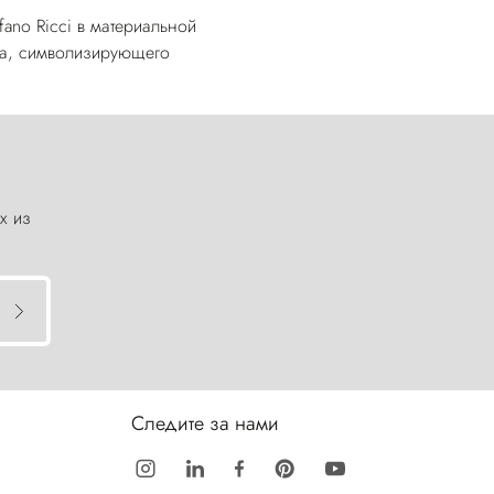
fano Ricci в материальной
ца, символизирующего
х из
Следите за нами