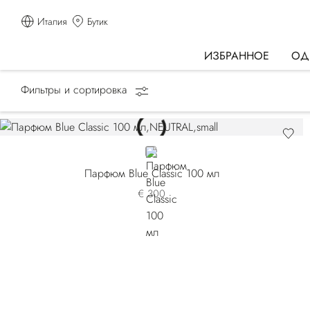
Италия
Бутик
ИЗБРАННОЕ
ОД
Фильтры и сортировка
Главная страница
АРОМАТЫ
Classic
NEUTRAL
Парфюм Blue Classic 100 мл
€ 300