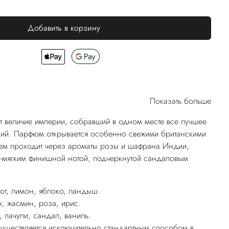
Добавить в корзину
Показать больше
ит величие империи, собравший в одном месте все лучшее
ний. Парфюм открывается особенно свежими британскими
тем проходит через ароматы розы и шафрана Индии,
о-мягким финишной нотой, подчеркнутой сандаловым
от, лимон, яблоко, ландыш.
, жасмин, роза, ирис.
 пачули, сандал, ваниль.
существляется исключительно стандартным способом в