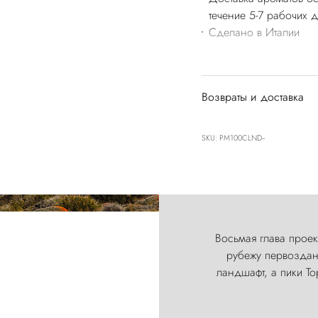
течение 5-7 рабочих 
Сделано в Италии
Возвраты и доставка
SKU: PM100CLND--
Восьмая глава проект
рубежу первозданн
ландшафт, а пики Т