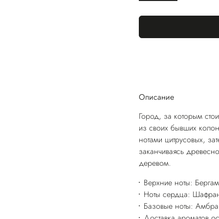
Описание
Город, за которым сто
из своих бывших коло
нотами цитрусовых, за
заканчиваясь древесн
деревом.
Верхние ноты: Бергам
Ноты сердца: Шафран
Базовые ноты: Амбра,
Доставка ароматов о