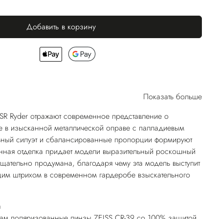
Добавить в корзину
Показать больше
SR Ryder отражают современное представление о
 в изысканной металлической оправе с палладиевым
ьный силуэт и сбалансированные пропорции формируют
енная отделка придает модели выразительный роскошный
тщательно продумана, благодаря чему эта модель выступит
м штрихом в современном гардеробе взыскательного
а
нам поляризованные линзы ZEISS CR-39 со 100% защитой