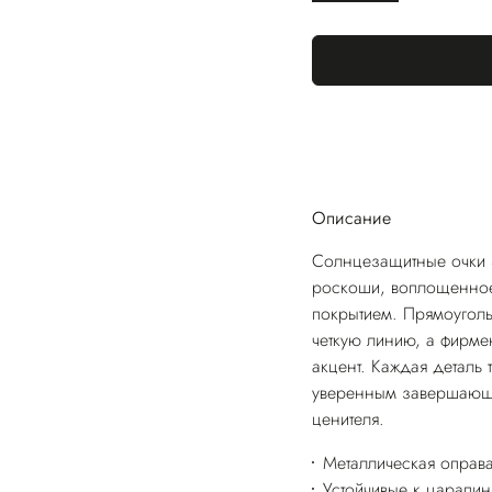
Описание
Солнцезащитные очки 
роскоши, воплощенное
покрытием. Прямоугол
четкую линию, а фирм
акцент. Каждая деталь 
уверенным завершающи
ценителя.
Металлическая оправ
Устойчивые к царапи