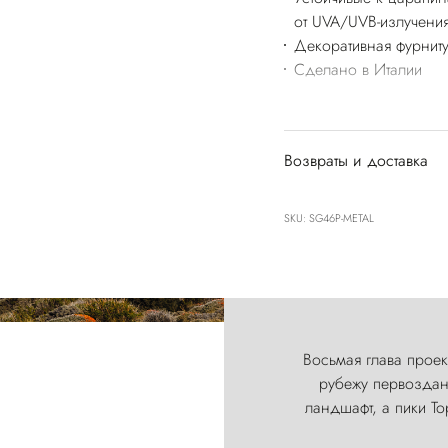
от UVA/UVB-излучени
Декоративная фурнит
Сделано в Италии
Возвраты и доставка
SKU: SG46P-METAL
Восьмая глава проект
рубежу первозданн
ландшафт, а пики Т