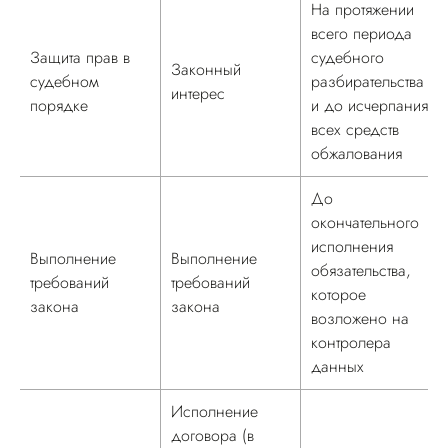
На протяжении
всего периода
Защита прав в
судебного
Законный
судебном
разбирательства
интерес
порядке
и до исчерпания
всех средств
обжалования
До
окончательного
исполнения
Выполнение
Выполнение
обязательства,
требований
требований
которое
закона
закона
возложено на
контролера
данных
Исполнение
договора (в