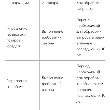
информации
договора
для обработки
запросов
Период,
необходимый
Управление
Выполнение
для обработки
возвратами
требований
запроса,а затем
товаров и
закона
в течение
средств
последующих 10
лет
Период,
необходимый
Выполнение
для обработки
Управление
требований
жалобы,а затем
жалобами
закона
в течение
последующих 10
лет