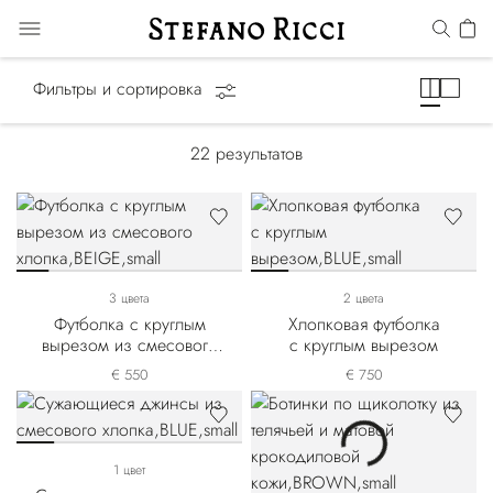
Конная линия
Фильтры и сортировка
22
результатов
3 цвета
2 цвета
Футболка с круглым
Хлопковая футболка
вырезом из смесового
с круглым вырезом
хлопка
€ 550
€ 750
1 цвет