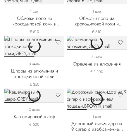
1 цвет
1 цвет
Обмотки поло из
Обмотки поло из
крокодиловой кожи и
крокодиловой кожи и
технического хлопка
технического хлопка
€ 610
€ 610
3 цвета
Стремена из алюминия
3 цвета
Шпоры из алюминия и
€ 1.100
крокодиловой кожи
€ 350
3 цвета
Кашемировый шарф
1 цвет
Дорожный хьюмидор на
€ 500
9 сигар с изображением