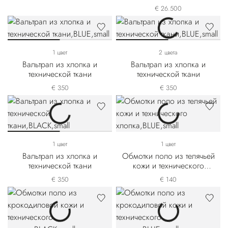
изготовления из матовой
€ 26.500
крокодиловой кожи и
телячьей кожи выделки
нубук
1 цвет
2 цвета
Вальтрап из хлопка и
Вальтрап из хлопка и
технической ткани
технической ткани
€ 350
€ 350
1 цвет
1 цвет
Вальтрап из хлопка и
Обмотки поло из телячьей
технической ткани
кожи и технического
хлопка
€ 350
€ 140