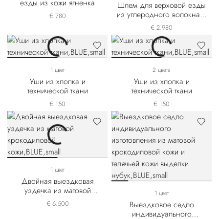
езды из кожи ягненка
Шлем для верховой езды
из углеродного волокна и
€ 780
крокодиловой кожи
€ 2.980
1 цвет
2 цвета
Уши из хлопка и
Уши из хлопка и
технической ткани
технической ткани
€ 150
€ 150
1 цвет
Двойная выездковая
уздечка из матовой
1 цвет
крокодиловой кожи
€ 6.500
Выездковое седло
индивидуального