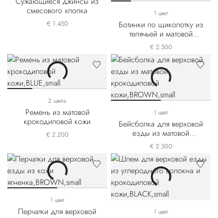
Сужающиеся джинсы из
смесового хлопка
1 цвет
€ 1.450
Ботинки по щиколотку из
телячьей и матовой
крокодиловой кожи
€ 2.500
2 цвета
Ремень из матовой
1 цвет
крокодиловой кожи
Бейсболка для верховой
езды из матовой
€ 2.200
крокодиловой кожи
€ 2.500
1 цвет
Перчатки для верховой
1 цвет