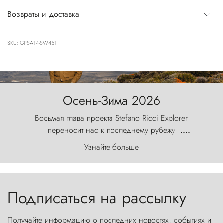
Возвраты и доставка
SKU: GPSA14-SW451
Осень-Зима 2026
Восьмая глава проекта Stefano Ricci Explorer
переносит нас к последнему рубежу
....
первозданного мира, где ветер с
Узнайте больше
первобытной яростью ваяет ландшафт, а пики
Торрес-дель-Пайне, словно каменные стражи,
бросают вызов небесам.
Подписаться на рассылку
Получайте информацию о последних новостях, событиях и