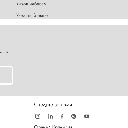
вызов небесам.
Узнайте больше
х из
Следите за нами
Страна/
Ирландия