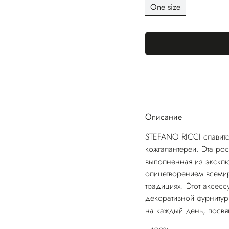
One size
Описание
STEFANO RICCI славитс
кожгалантереи. Эта рос
выполненная из эксклю
олицетворением всемир
традициях. Этот аксес
декоративной фурнитур
на каждый день, посв