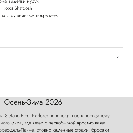
ожа выделки нубук
й кожи Shatoosh
ура с рутениевым покрытием
Осень-Зима 2026
а Stefano Ricci Explorer переносит нас к последнему
ого мира, где ветер с первобытной яростью ваяет
оррес-дель-Пайне, словно каменные стражи, бросают