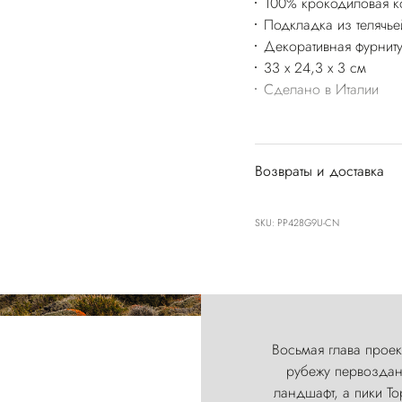
100% крокодиловая к
Подкладка из телячье
Декоративная фурнит
33 x 24,3 x 3 см
Сделано в Италии
Возвраты и доставка
SKU: PP428G9U-CN
Восьмая глава проект
рубежу первозданн
ландшафт, а пики Т