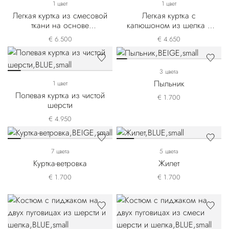
1 цвет
1 цвет
Легкая куртка из смесовой
Легкая куртка с
ткани на основе
капюшоном из шелка и
кашемира и шелка
льна
€ 6.500
€ 4.650
3 цвета
Пыльник
1 цвет
Полевая куртка из чистой
€ 1.700
шерсти
€ 4.950
7 цвета
5 цвета
Куртка-ветровка
Жилет
€ 1.700
€ 1.700