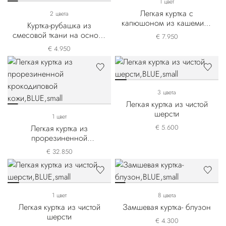
1 цвет
Легкая куртка с
2 цвета
капюшоном из кашемира
Куртка-рубашка из
Alpha Yarn
смесовой ткани на основе
€ 7.950
льна и кашемира
€ 4.950
3 цвета
Легкая куртка из чистой
шерсти
1 цвет
Легкая куртка из
€ 5.600
прорезиненной
крокодиловой кожи
€ 32.850
1 цвет
8 цвета
Легкая куртка из чистой
Замшевая куртка- блузон
шерсти
€ 4.300