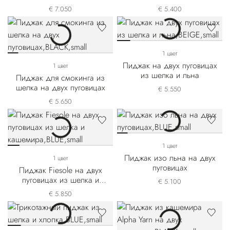
пуговицах
пуговицах
€ 7.050
€ 5.400
1 цвет
Пиджак на двух пуговицах
1 цвет
из шелка и льна
Пиджак для смокинга из
шелка на двух пуговицах
€ 5.550
€ 5.650
1 цвет
Пиджак изо льна на двух
1 цвет
пуговицах
Пиджак Fiesole на двух
пуговицах из шелка и
€ 5.100
кашемира
€ 5.850