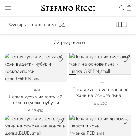
Summer Essentials
Фильтры и сортировка
452
результатов
1 цвет
Легкая куртка из смесовой
1 цвет
ткани на основе льна и
Легкая куртка из телячьей
шелка
кожи выделки нубук и
€ 5.250
крокодиловой кожи
€ 29.450