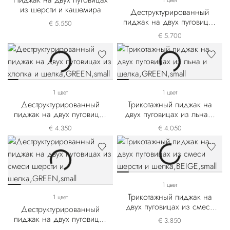
1 цвет
из шерсти и кашемира
Деструктурированный
пиджак на двух пуговицах
€ 5.550
из смеси кашемира и
€ 5.700
шелка
1 цвет
1 цвет
Деструктурированный
Трикотажный пиджак на
пиджак на двух пуговицах
двух пуговицах из льна и
из хлопка и шелка
шелка
€ 4.350
€ 4.050
1 цвет
Трикотажный пиджак на
1 цвет
двух пуговицах из смеси
Деструктурированный
шерсти и шелка
пиджак на двух пуговицах
€ 3.850
из смеси шерсти и шелка