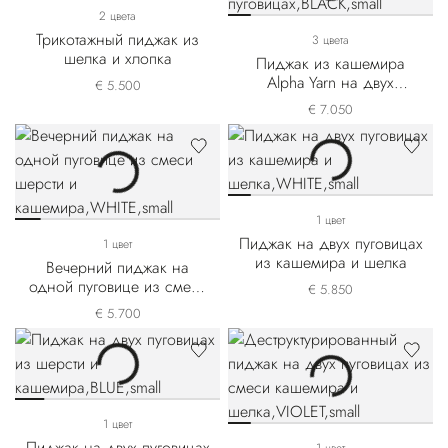
2 цвета
Трикотажный пиджак из
3 цвета
шелка и хлопка
Пиджак из кашемира
Alpha Yarn на двух
€ 5.500
пуговицах
€ 7.050
1 цвет
Пиджак на двух пуговицах
1 цвет
из кашемира и шелка
Вечерний пиджак на
одной пуговице из смеси
€ 5.850
шерсти и кашемира
€ 5.700
1 цвет
Пиджак на двух пуговицах