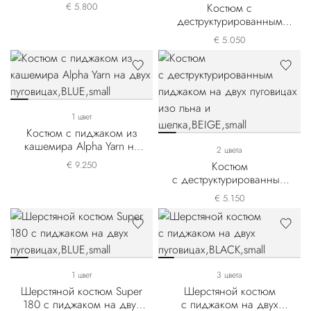
пуговицах
€ 5.800
Костюм с
деструктурированным
пиджаком на двух
€ 5.050
пуговицах из смеси
шерсти и льна
1 цвет
Костюм с пиджаком из
кашемира Alpha Yarn на
2 цвета
двух пуговицах
€ 9.250
Костюм
с деструктурированным
пиджаком на двух
€ 5.150
пуговицах изо льна и
шелка
1 цвет
3 цвета
Шерстяной костюм Super
Шерстяной костюм
180 с пиджаком на двух
с пиджаком на двух