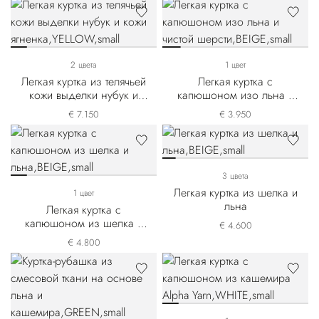
2 цвета
1 цвет
Легкая куртка из телячьей
Легкая куртка с
кожи выделки нубук и
капюшоном изо льна и
кожи ягненка
чистой шерсти
€ 7.150
€ 3.950
3 цвета
Легкая куртка из шелка и
1 цвет
льна
Легкая куртка с
капюшоном из шелка и
€ 4.600
льна
€ 4.800