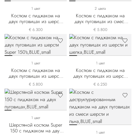
1 цвет
2 цвета
Костюм с пиджаком на
Костюм с пиджаком на
двух пуговицах из шерсти
двух пуговицах из смеси
и шелка
шерсти и шелка
€ 6.300
€ 5.800
1 цвет
1 цвет
Костюм с пиджаком на
Костюм с пиджаком на
двух пуговицах из шерсти
двух пуговицах из шерсти
Super 150's
и шелка
€ 5.800
€ 6.250
1 цвет
Шерстяной костюм Super
150 с пиджаком на двух
1 цвет