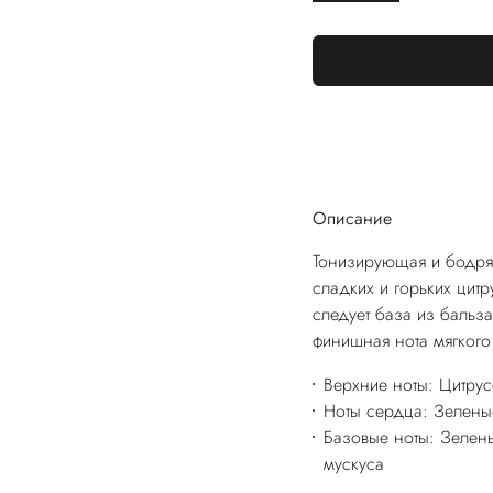
Описание
Тонизирующая и бодря
сладких и горьких цитр
следует база из бальз
финишная нота мягкого
Верхние ноты: Цитру
Ноты сердца: Зеленые
Базовые ноты: Зелен
мускуса