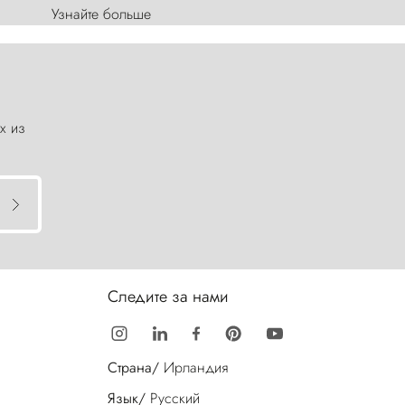
Узнайте больше
х из
Следите за нами
Страна/
Ирландия
Язык/
Русский