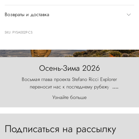
Возвраты и доставка
SKU: PYSA002P-CS
Осень-Зима 2026
Восьмая глава проекта Stefano Ricci Explorer
переносит нас к последнему рубежу
....
первозданного мира, где ветер с
Узнайте больше
первобытной яростью ваяет ландшафт, а пики
Торрес-дель-Пайне, словно каменные стражи,
бросают вызов небесам.
Подписаться на рассылку