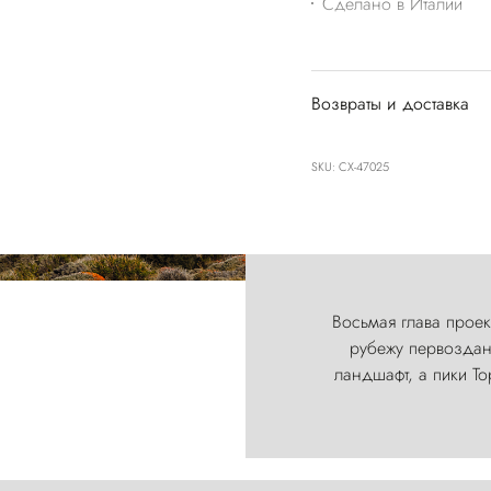
Сделано в Италии
Возвраты и доставка
SKU: CX-47025
Восьмая глава проект
рубежу первозданн
ландшафт, а пики Т