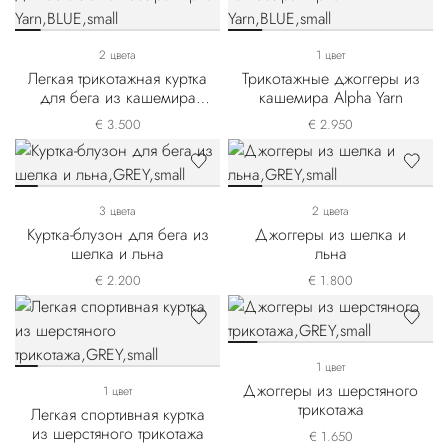
2 цвета
1 цвет
Легкая трикотажная куртка
Трикотажные джоггеры из
для бега из кашемира
кашемира Alpha Yarn
Alpha Yarn
€ 3.500
€ 2.950
3 цвета
2 цвета
Куртка-блузон для бега из
Джоггеры из шелка и
шелка и льна
льна
€ 2.200
€ 1.800
1 цвет
Джоггеры из шерстяного
1 цвет
трикотажа
Легкая спортивная куртка
из шерстяного трикотажа
€ 1.650