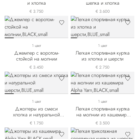
и хлопка
шелка и хлопка
€ 3.750
€ 3.600
1 цвет
1 цвет
Джемпер с воротом-
Легкая спортивная куртка
стойкой на молнии
из хлопка и шерсти
€ 3.450
€ 2.750
1 цвет
1 цвет
Джоггеры из смеси
Легкая спортивная куртка
хлопка и натуральной
на молнии из кашемира
шерсти
Alpha Yarn
€ 1.750
€ 3.500