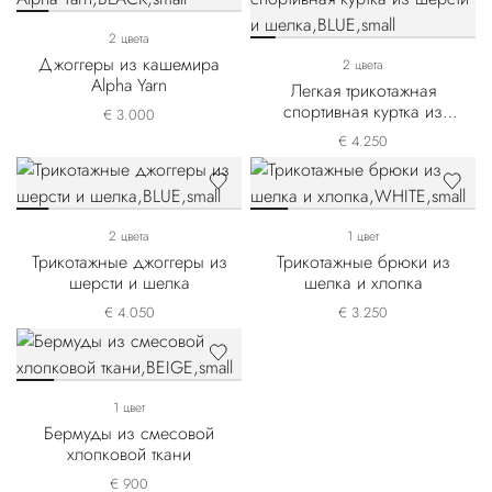
2 цвета
Джоггеры из кашемира
2 цвета
Alpha Yarn
Легкая трикотажная
спортивная куртка из
€ 3.000
шерсти и шелка
€ 4.250
2 цвета
1 цвет
Трикотажные джоггеры из
Трикотажные брюки из
шерсти и шелка
шелка и хлопка
€ 4.050
€ 3.250
1 цвет
Бермуды из смесовой
хлопковой ткани
€ 900