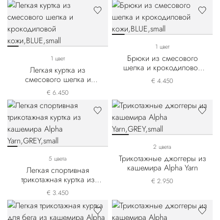
1 цвет
Брюки из смесового
1 цвет
шелка и крокодиловой
Легкая куртка из
кожи
смесового шелка и
€ 4.450
крокодиловой кожи
€ 6.450
2 цвета
Трикотажные джоггеры из
5 цвета
кашемира Alpha Yarn
Легкая спортивная
трикотажная куртка из
€ 2.950
кашемира Alpha Yarn
€ 3.450