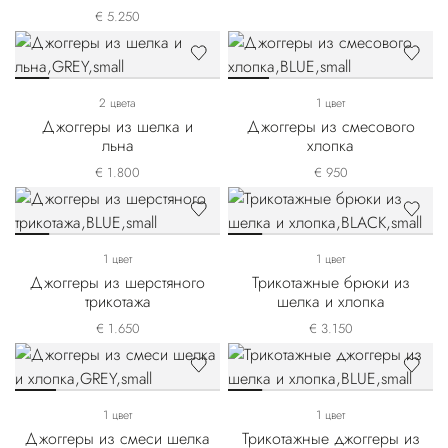
хлопка
€ 5.250
2 цвета
1 цвет
Джоггеры из шелка и
Джоггеры из смесового
льна
хлопка
€ 1.800
€ 950
1 цвет
1 цвет
Джоггеры из шерстяного
Трикотажные брюки из
трикотажа
шелка и хлопка
€ 1.650
€ 3.150
1 цвет
1 цвет
Джоггеры из смеси шелка
Трикотажные джоггеры из