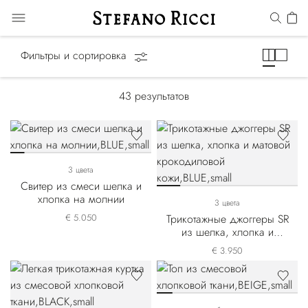
Спортивные костюмы
Фильтры и сортировка
43
результатов
3 цвета
Свитер из смеси шелка и
хлопка на молнии
3 цвета
€ 5.050
Трикотажные джоггеры SR
из шелка, хлопка и
матовой крокодиловой
€ 3.950
кожи