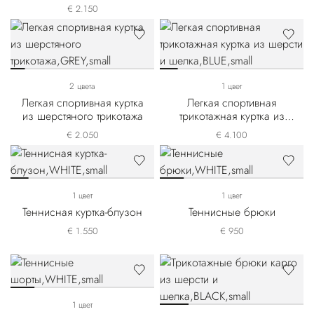
€ 2.150
2 цвета
1 цвет
Легкая спортивная куртка
Легкая спортивная
из шерстяного трикотажа
трикотажная куртка из
шерсти и шелка
€ 2.050
€ 4.100
1 цвет
1 цвет
Теннисная куртка-блузон
Теннисные брюки
€ 1.550
€ 950
1 цвет