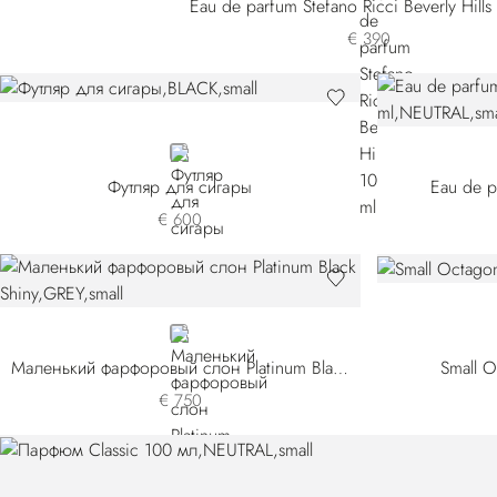
Eau de parfum Stefano Ricci Beverly Hills
€ 390
BLACK
Футляр для сигары
Eau de p
€ 600
GREY
Маленький фарфоровый слон Platinum Black Shiny
Small O
€ 750