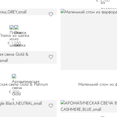
€ 3.700
GREY
RED 45301V-004
Платок из шелка
€ 1.050
GOLD
кая свеча Gold & Platinum
Маленький слон из 
€ 200