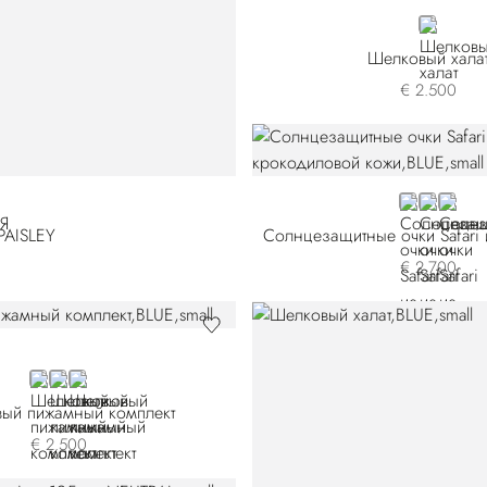
BLACK
Шелковый хала
€ 2.500
BLUE CS-B0
BLUE CS-
BLACK
AISLEY
€ 2.700
BLUE
WHITE
BLACK
ый пижамный комплект
€ 2.500