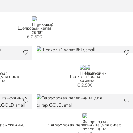
BLUE
Шелковый халат
€ 2.500
RED
GREEN
для сигар
Шелковый халат
€ 2.500
GOLD
Большой слон из фарфора с изысканным узором пейсли красного цвета
Фарфоровая пепельница для сигар