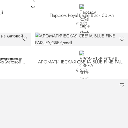
NEUTRAL
т
Парфюм Royal Eagle Black 50 мл
€ 250
75
B077
GREY
Солнцезащитные очки Safari из матовой крокодиловой кожи
АРОМАТИЧЕСКАЯ СВЕЧА BLUE FINE PAISLEY
€ 250