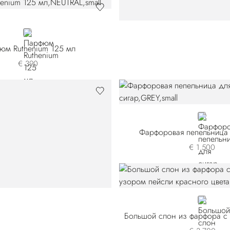
NEUTRAL
юм Ruthenium 125 мл
€ 390
GREY
Фарфоровая пепельница 
€ 1.500
GOLD