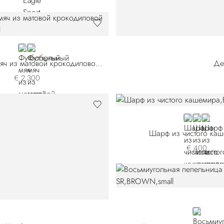
BLUE
ORANGE
Футбольный мяч из матовой крокодиловой кожи
Де
€ 2.300
BLUE
BLACK
WHIT
Шарф из чистого ка
€ 400
BROWN