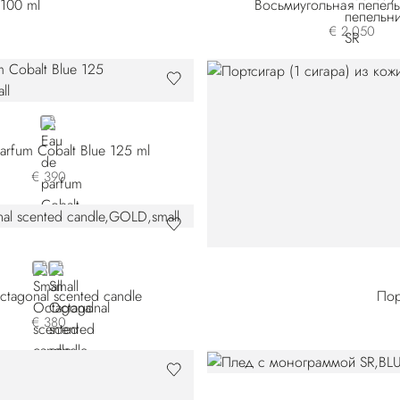
 100 ml
Восьмиугольная пепел
€ 2.050
NEUTRAL
arfum Cobalt Blue 125 ml
€ 390
GOLD
GREY
ctagonal scented candle
Пор
€ 380