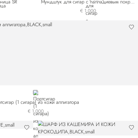
ьница SR
Мундштук для сигар с палладиевым покрытием и перламутровой отделкой
€ 1.000
BLACK
тсигар (1 сигара) из кожи аллигатора
€ 1.000