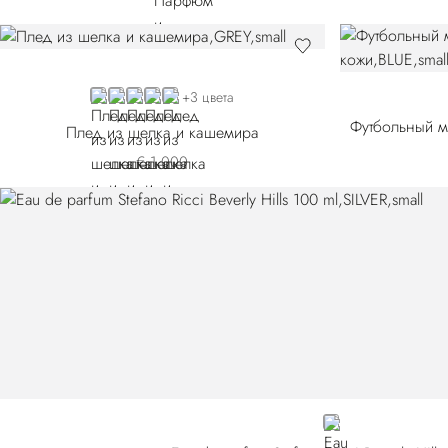
GREY
GREEN 14249-3166
VIOLET 14249-3177
GREEN 14249-3189
BEIGE
+3 цвета
Плед из шелка и кашемира
€ 1.000
SILVER