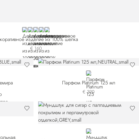
BLUE 20SE23-001
BLUE 20SE23-002
BLUE 20SE23-003
VIOLET
YELLOW
коративное изделие из 100% шелка
€ 160
E
NEUTRAL
шемира
Парфюм Platinum 125 мл
€ 390
GREY