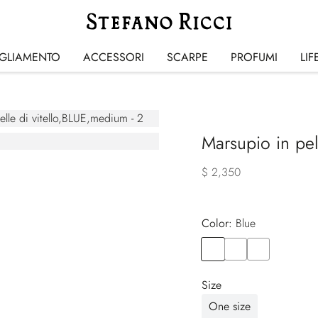
IGLIAMENTO
ACCESSORI
SCARPE
PROFUMI
LIF
Marsupio in pell
$ 2,350
Color:
blue
Color
BLUE
Color
BLACK
Color
ORANGE
Size
One size