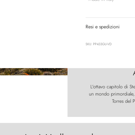
Resi e spedizioni
SKU: PP433GU-VD
L'ottavo capitolo di St
un mondo primordiale, d
Torres del P