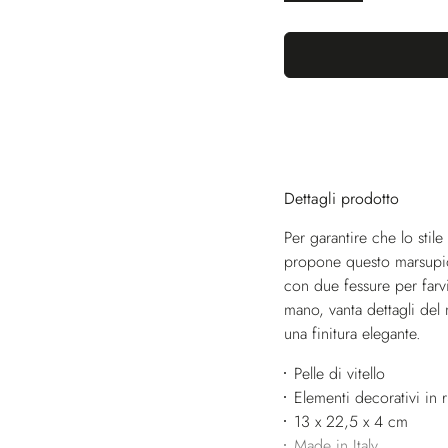
Dettagli prodotto
Per garantire che lo stil
propone questo marsupio i
con due fessure per farvi
mano, vanta dettagli del
una finitura elegante.
Pelle di vitello
Elementi decorativi in 
13 x 22,5 x 4 cm
Made in Italy