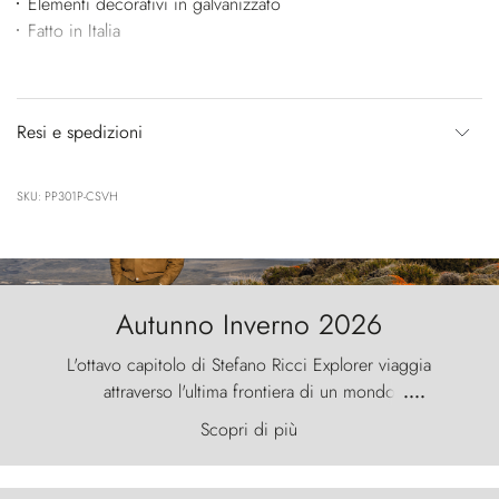
Elementi decorativi in galvanizzato
Fatto in Italia
Resi e spedizioni
SKU: PP301P-CSVH
Autunno Inverno 2026
L'ottavo capitolo di Stefano Ricci Explorer viaggia
attraverso l'ultima frontiera di un mondo
....
primordiale, dove il vento scolpisce la natura con
Scopri di più
furia ancestrale e le Torres del Paine sfidano il
cielo come sentinelle di pietra.