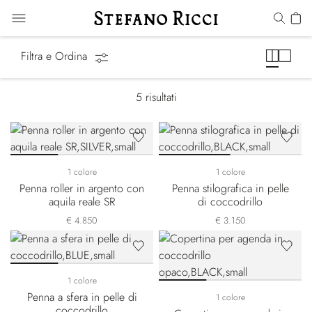
Penne & Cartoleria
Filtra e Ordina
5
risultati
1 colore
1 colore
Penna roller in argento con
Penna stilografica in pelle
aquila reale SR
di coccodrillo
€ 4.850
€ 3.150
1 colore
Penna a sfera in pelle di
1 colore
coccodrillo