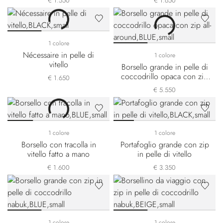
€ 1.550
€ 1.650
1 colore
Nécessaire in pelle di
1 colore
vitello
Borsello grande in pelle di
coccodrillo opaca con zip
€ 1.650
all-around
€ 5.550
1 colore
1 colore
Borsello con tracolla in
Portafoglio grande con zip
vitello fatto a mano
in pelle di vitello
€ 1.600
€ 3.350
1 colore
1 colore