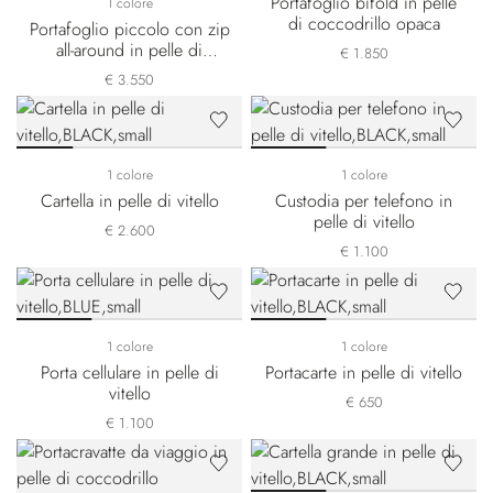
Portafoglio bifold in pelle
1 colore
di coccodrillo opaca
Portafoglio piccolo con zip
all-around in pelle di
€ 1.850
coccodrillo opaca
€ 3.550
1 colore
1 colore
Cartella in pelle di vitello
Custodia per telefono in
pelle di vitello
€ 2.600
€ 1.100
1 colore
1 colore
Porta cellulare in pelle di
Portacarte in pelle di vitello
vitello
€ 650
€ 1.100