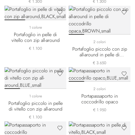
€ 1.300
€ 1.300
1 colore
Portafoglio in pelle di
vitello con zip all-around
2 colori
€ 1.100
Portafoglio piccolo con zip
all-around in pelle di
coccodrillo opaca
€ 3.650
2 colori
Portapassaporto in
1 colore
coccodrillo opaco
Portafoglio piccolo in pelle
di vitello con zip all-around
€ 1.950
€ 1.100