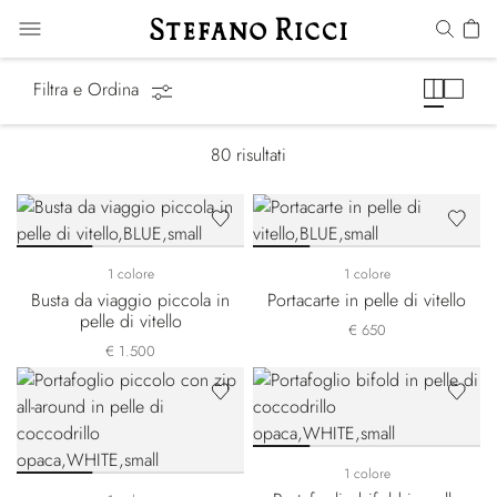
Piccola Pelletteria
Filtra e Ordina
80
risultati
1 colore
1 colore
Busta da viaggio piccola in
Portacarte in pelle di vitello
pelle di vitello
€ 650
€ 1.500
1 colore