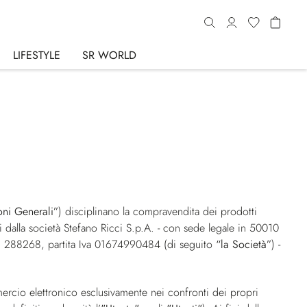
LIFESTYLE
SR WORLD
oni Generali”
) disciplinano la compravendita dei prodotti
i dalla società Stefano Ricci S.p.A. - con sede legale in 50010
l n. 288268, partita Iva 01674990484 (di seguito
“la Società”
) -
mmercio elettronico esclusivamente nei confronti dei propri