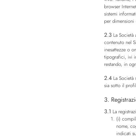
browser Internet
sistemi informat
per dimensioni o
2.3
La Società a
contenuto nel Si
inesattezze o om
tipografici, ivi
restando, in ogn
2.4
La Società s
sia sotto il pro
3. Registraz
3.1
La registraz
(i) compil
nome, cog
indicati su