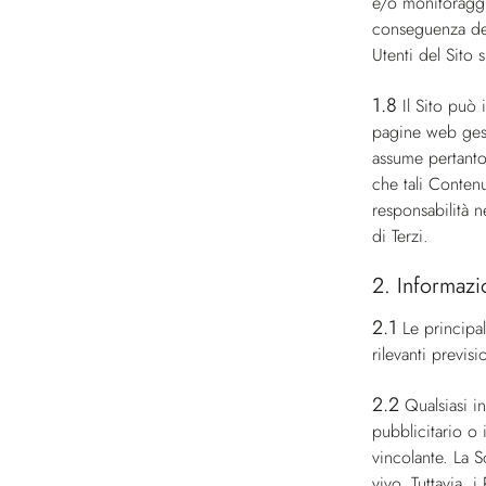
e/o monitoraggio
conseguenza deri
Utenti del Sito s
1.8
Il Sito può 
pagine web gest
assume pertanto 
che tali Contenu
responsabilità n
di Terzi.
2. Informazi
2.1
Le principal
rilevanti previ
2.2
Qualsiasi i
pubblicitario o
vincolante. La S
vivo. Tuttavia, 