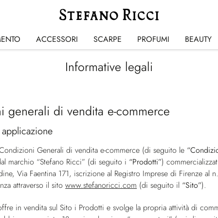
MENTO
ACCESSORI
SCARPE
PROFUMI
BEAUTY
Informative legali
i generali di vendita e-commerce
 applicazione
 Condizioni Generali di vendita e-commerce (di seguito le
“Condizi
dal marchio “Stefano Ricci” (di seguito i
“Prodotti”
) commercializzat
ldine, Via Faentina 171, iscrizione al Registro Imprese di Firenze a
nza attraverso il sito
www.stefanoricci.com
(di seguito il
“Sito”
).
ffre in vendita sul Sito i Prodotti e svolge la propria attività di co