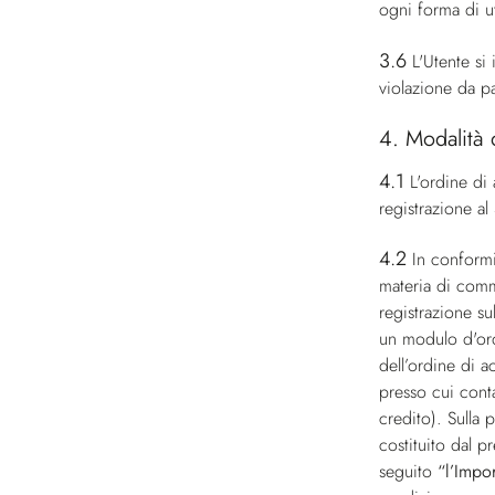
ogni forma di ut
3.6
L'Utente si
violazione da pa
4. Modalità 
4.1
L'ordine di 
registrazione al
4.2
In conformi
materia di comme
registrazione su
un modulo d'ord
dell’ordine di a
presso cui conta
credito). Sulla 
costituito dal p
seguito
“l’Impo