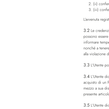
(ii) confe
(iii) conf
L’avvenuta regis
3.2
Le credenzi
possono essere 
informare tempe
nonché a tenere
alla violazione 
3.3
L'Utente po
3.4
L’Utente di
acquisto di un P
mezzo a sua dis
presente articol
3.5
L’Utente di