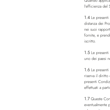
Quando applicabi
l’efficienza del 
1.4
Le presenti
distanza dei Pro
nei suoi rapport
fornite, e prend
iscritto.
1.5
Le presenti
uno dei paesi ne
1.6
Le presenti 
riserva il dirit
presenti Condizi
effettuati a par
1.7
Queste Condi
eventualmente pr