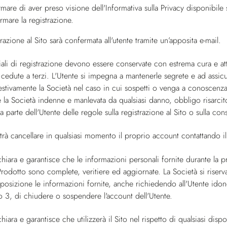
rmare di aver preso visione dell'Informativa sulla Privacy disponibile 
ermare la registrazione.
trazione al Sito sarà confermata all'utente tramite un’apposita e-mail.
ali di registrazione devono essere conservate con estrema cura e att
cedute a terzi. L'Utente si impegna a mantenerle segrete e ad assicu
stivamente la Società nel caso in cui sospetti o venga a conoscenza 
 la Società indenne e manlevata da qualsiasi danno, obbligo risarcit
da parte dell'Utente delle regole sulla registrazione al Sito o sulla co
trà cancellare in qualsiasi momento il proprio account contattando il 
chiara e garantisce che le informazioni personali fornite durante la p
rodotto sono complete, veritiere ed aggiornate. La Società si riserva 
posizione le informazioni fornite, anche richiedendo all'Utente ido
o 3, di chiudere o sospendere l'account dell'Utente.
chiara e garantisce che utilizzerà il Sito nel rispetto di qualsiasi d