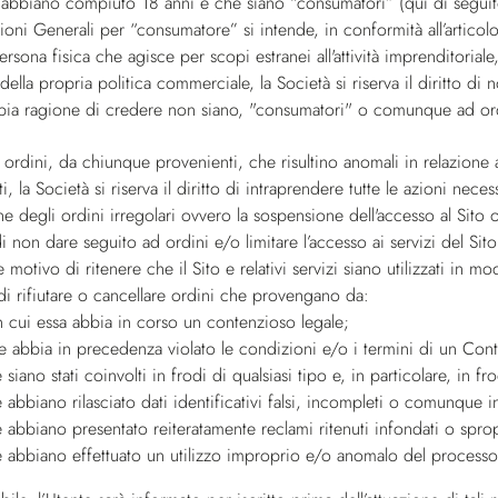
e abbiano compiuto 18 anni e che siano “consumatori” (qui di seguito 
ioni Generali per “consumatore” si intende, in conformità all’artico
persona fisica che agisce per scopi estranei all'attività imprenditoria
ella propria politica commerciale, la Società si riserva il diritto d
bia ragione di credere non siano, "consumatori" o comunque ad ord
 ordini, da chiunque provenienti, che risultino anomali in relazione a
ti, la Società si riserva il diritto di intraprendere tutte le azioni ne
ne degli ordini irregolari ovvero la sospensione dell'accesso al Sito o 
to di non dare seguito ad ordini e/o limitare l’accesso ai servizi del 
motivo di ritenere che il Sito e relativi servizi siano utilizzati in m
to di rifiutare o cancellare ordini che provengano da:
n cui essa abbia in corso un contenzioso legale;
e abbia in precedenza violato le condizioni e/o i termini di un Cont
 siano stati coinvolti in frodi di qualsiasi tipo e, in particolare, in f
 abbiano rilasciato dati identificativi falsi, incompleti o comunque in
e abbiano presentato reiteratamente reclami ritenuti infondati o spro
e abbiano effettuato un utilizzo improprio e/o anomalo del processo d