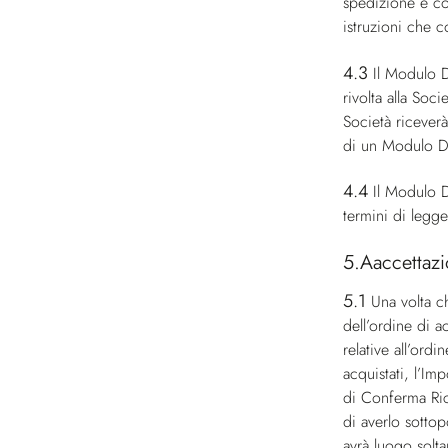
spedizione e co
istruzioni che c
4.3
Il Modulo D
rivolta alla Soc
Società ricever
di un Modulo D’
4.4
Il Modulo D
termini di legge
5.Aaccettazi
5.1
Una volta c
dell’ordine di a
relative all’ordi
acquistati, l’Im
di Conferma Ric
di averlo sottop
avrà luogo solt