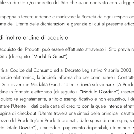
ilizzo diretto e/o indiretto del Sito che sia in contrasto con la legge,
 impegna a tenere indenne e manlevare la Società da ogni responsabi
rte dell'Utente delle dichiarazioni e garanzie di cui al presente artic
di inoltro ordine di acquisto
acquisto dei Prodotti può essere effettuato attraverso il Sito previa r
 Sito (di seguito
“Modalità Guest”
).
tà al Codice del Consumo ed al Decreto Legislativo 9 aprile 2003, 
rcio elettronico, la Società informa che per concludere il Contratto
l Sito ovvero in Modalità Guest, l’Utente dovrà selezionare il/i Prodo
ine in formato elettronico (di seguito il
“Modulo D’ordine”
) insere
cquisto (e segnatamente, a titolo esemplificativo e non esaustivo, i da
ttare l’Utente, i dati della carta di credito con la quale intende eff
pagina di check-out l’Utente troverà una sintesi delle principali carat
rezzo del Prodotto/dei Prodotti ordinati, dalle spese di consegna, se
rto Totale Dovuto”
), i metodi di pagamento disponibili, i termini di 