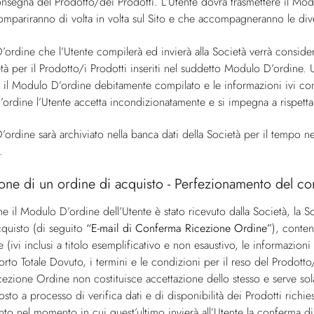
nsegna del Prodotto/dei Prodotti. L’Utente dovrà trasmettere il Modu
ompariranno di volta in volta sul Sito e che accompagneranno le diver
’ordine che l’Utente compilerà ed invierà alla Società verrà conside
ietà per il Prodotto/i Prodotti inseriti nel suddetto Modulo D’ordine
à il Modulo D’ordine debitamente compilato e le informazioni ivi con
ordine l’Utente accetta incondizionatamente e si impegna a rispettar
’ordine sarà archiviato nella banca dati della Società per il tempo n
.
one di un ordine di acquisto - Perfezionamento del co
he il Modulo D’ordine dell’Utente è stato ricevuto dalla Società, la S
cquisto (di seguito
“E-mail di Conferma Ricezione Ordine”
), conten
ne (ivi inclusi a titolo esemplificativo e non esaustivo, le informazioni
porto Totale Dovuto, i termini e le condizioni per il reso del Prodotto/
ezione Ordine non costituisce accettazione dello stesso e serve sol
osto a processo di verifica dati e di disponibilità dei Prodotti richie
anto nel momento in cui quest’ultimo invierà all’Utente la conferma d