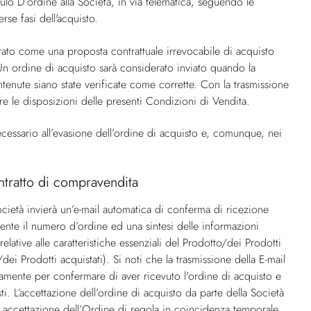
lo D’ordine alla Società, in via telematica, seguendo le
se fasi dell'acquisto.
rato come una proposta contrattuale irrevocabile di acquisto
. Un ordine di acquisto sarà considerato inviato quando la
tenute siano state verificate come corrette. Con la trasmissione
e le disposizioni delle presenti Condizioni di Vendita.
ecessario all’evasione dell’ordine di acquisto e, comunque, nei
ntratto di compravendita
ocietà invierà un’e-mail automatica di conferma di ricezione
ente il numero d’ordine ed una sintesi delle informazioni
 relative alle caratteristiche essenziali del Prodotto/dei Prodotti
dei Prodotti acquistati). Si noti che la trasmissione della E-mail
amente per confermare di aver ricevuto l'ordine di acquisto e
sti. L’accettazione dell’ordine di acquisto da parte della Società
i accettazione dell’Ordine di regola in coincidenza temporale