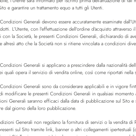
le, l’Utente sarà informato per iscritto prima dell’attuazione di tali 
Sito e garantire un trattamento equo a tutti gli Utenti.
 Condizioni Generali devono essere accuratamente esaminate dall’U
dotti. L’Utente, con l'effettuazione dell'ordine d'acquisto attraverso 
i con la Società, le presenti Condizioni Generali, dichiarando di aver
e altresì atto che la Società non si ritiene vincolata a condizioni d
 Condizioni Generali si applicano a prescindere dalla nazionalità de
i quali opera il servizio di vendita online, così come riportati nella
Condizioni Generali sono da considerare applicabili e in vigore finta
to di modificare le presenti Condizioni Generali in qualsiasi momento
oni Generali saranno efficaci dalla data di pubblicazione sul Sito e 
tire dal giorno della loro pubblicazione.
zioni Generali non regolano la fornitura di servizi o la vendita di P
esenti sul Sito tramite link, banner o altri collegamenti ipertestuali 