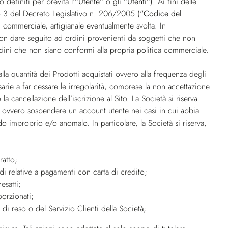
definiti per brevità l’
"Utente"
o gli
"Utenti"
). Ai fini delle
lo 3 del Decreto Legislativo n. 206/2005 (
"Codice del
le, commerciale, artigianale eventualmente svolta. In
i non dare seguito ad ordini provenienti da soggetti che non
ini che non siano conformi alla propria politica commerciale.
lla quantità dei Prodotti acquistati ovvero alla frequenza degli
cessarie a far cessare le irregolarità, comprese la non accettazione
la cancellazione dell’iscrizione al Sito. La Società si riserva
Sito ovvero sospendere un account utente nei casi in cui abbia
odo improprio e/o anomalo. In particolare, la Società si riserva,
ratto;
rodi relative a pagamenti con carta di credito;
esatti;
porzionati;
i reso o del Servizio Clienti della Società;