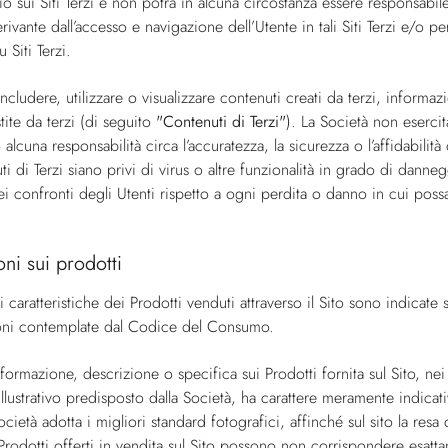
 sui Siti Terzi e non potrà in alcuna circostanza essere responsabile
vante dall’accesso e navigazione dell’Utente in tali Siti Terzi e/o p
u Siti Terzi.
includere, utilizzare o visualizzare contenuti creati da terzi, informa
ite da terzi (di seguito
"Contenuti di Terzi"
). La Società non eserci
alcuna responsabilità circa l’accuratezza, la sicurezza o l’affidabilit
ti di Terzi siano privi di virus o altre funzionalità in grado di danne
ei confronti degli Utenti rispetto a ogni perdita o danno in cui pos
oni sui prodotti
i caratteristiche dei Prodotti venduti attraverso il Sito sono indicate s
sioni contemplate dal Codice del Consumo.
nformazione, descrizione o specifica sui Prodotti fornita sul Sito, nei
 illustrativo predisposto dalla Società, ha carattere meramente indic
ocietà adotta i migliori standard fotografici, affinché sul sito la re
i Prodotti offerti in vendita sul Sito possono non corrispondere esatt