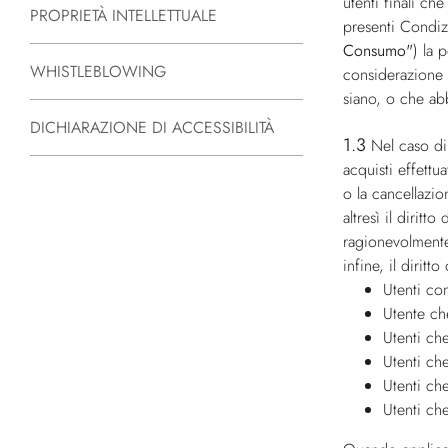
utenti finali ch
PROPRIETÀ INTELLETTUALE
presenti Condiz
Consumo"
) la 
WHISTLEBLOWING
considerazione d
siano, o che ab
DICHIARAZIONE DI ACCESSIBILITÀ
1.3
Nel caso di
acquisti effettua
o la cancellazio
altresì il dirit
ragionevolmente 
infine, il dirit
Utenti co
Utente ch
Utenti che
Utenti che
Utenti ch
Utenti ch