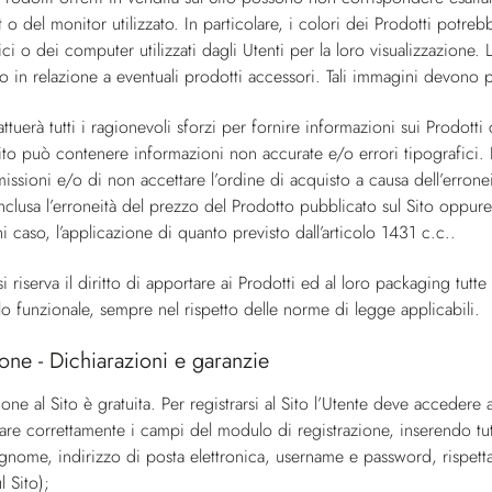
 o del monitor utilizzato. In particolare, i colori dei Prodotti potrebb
ici o dei computer utilizzati dagli Utenti per la loro visualizzazione
 in relazione a eventuali prodotti accessori. Tali immagini devono p
ttuerà tutti i ragionevoli sforzi per fornire informazioni sui Prodotti 
to può contenere informazioni non accurate e/o errori tipografici. La 
issioni e/o di non accettare l’ordine di acquisto a causa dell’errone
 inclusa l’erroneità del prezzo del Prodotto pubblicato sul Sito opp
i caso, l’applicazione di quanto previsto dall’articolo 1431 c.c..
i riserva il diritto di apportare ai Prodotti ed al loro packaging tutte
filo funzionale, sempre nel rispetto delle norme di legge applicabili.
ione - Dichiarazioni e garanzie
ione al Sito è gratuita. Per registrarsi al Sito l’Utente deve acceder
are correttamente i campi del modulo di registrazione, inserendo tutti 
nome, indirizzo di posta elettronica, username e password, rispettand
l Sito);