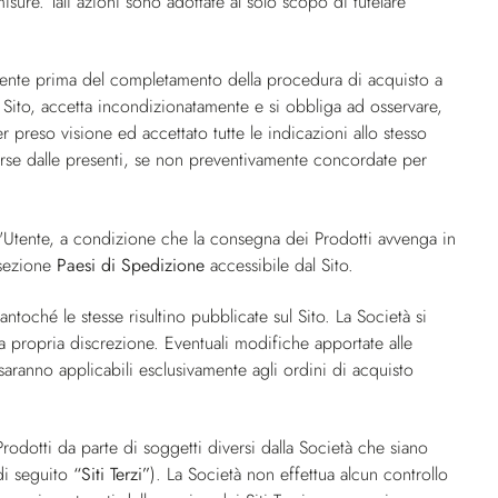
misure. Tali azioni sono adottate al solo scopo di tutelare
tente prima del completamento della procedura di acquisto a
il Sito, accetta incondizionatamente e si obbliga ad osservare,
 preso visione ed accettato tutte le indicazioni allo stesso
iverse dalle presenti, se non preventivamente concordate per
ll'Utente, a condizione che la consegna dei Prodotti avvenga in
 sezione
Paesi di Spedizione
accessibile dal Sito.
ntoché le stesse risultino pubblicate sul Sito. La Società si
 a propria discrezione. Eventuali modifiche apportate alle
saranno applicabili esclusivamente agli ordini di acquisto
rodotti da parte di soggetti diversi dalla Società che siano
(di seguito
“Siti Terzi”
). La Società non effettua alcun controllo