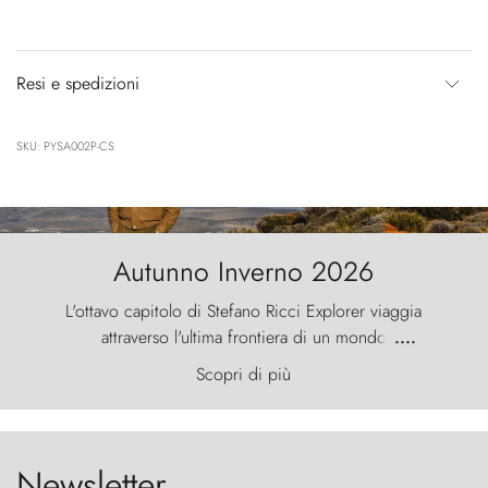
Resi e spedizioni
SKU: PYSA002P-CS
Autunno Inverno 2026
L'ottavo capitolo di Stefano Ricci Explorer viaggia
attraverso l'ultima frontiera di un mondo
....
primordiale, dove il vento scolpisce la natura con
Scopri di più
furia ancestrale e le Torres del Paine sfidano il
cielo come sentinelle di pietra.
Newsletter