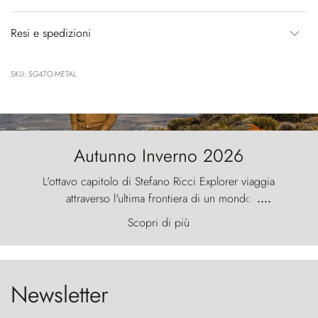
Resi e spedizioni
SKU: SG47O-METAL
Autunno Inverno 2026
L'ottavo capitolo di Stefano Ricci Explorer viaggia
attraverso l'ultima frontiera di un mondo
....
primordiale, dove il vento scolpisce la natura con
Scopri di più
furia ancestrale e le Torres del Paine sfidano il
cielo come sentinelle di pietra.
Newsletter