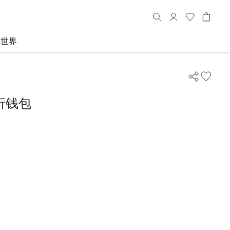
R世界
折钱包