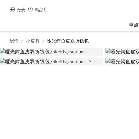
丹麦
精品店
重点
配饰
小皮具
哑光鳄鱼皮双折钱包