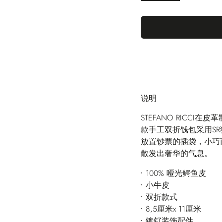
说明
STEFANO RICC
款手工双折钱包采用S
放置钞票的插袋，小巧
散发出奢华的气息。
100% 哑光鳄鱼皮
小牛皮
双折款式
8,5厘米x 11厘米
镀钌装饰配件