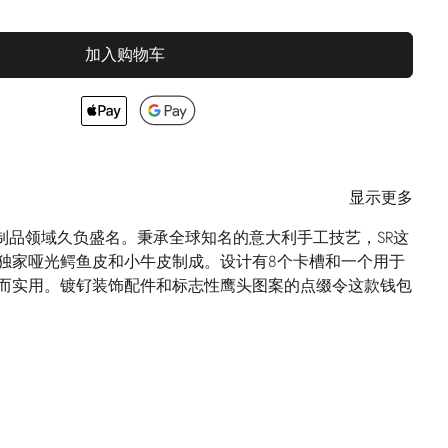
加入购物车
显示更多
I在皮革制品领域久负盛名。秉承全球知名的意大利手工技艺，SR这
R独家哑光鳄鱼皮和小牛皮制成。设计有8个卡槽和一个用于
而实用。镀钌装饰配件和标志性鹰头图案的点缀令这款钱包